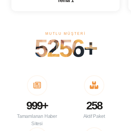
Tema 1
MUTLU MÜŞTERI
5256+
999+
258
Tamamlanan Haber
Aktif Paket
Sitesi