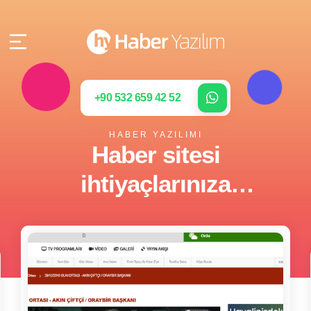
+90 532 659 42 52
HABER YAZILIMI
Haber sitesi
ihtiyaçlarınıza
profesyonel Haber
Yazılımı çözümleri.